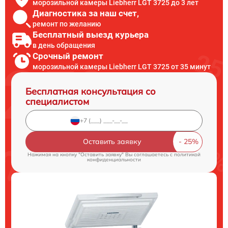
морозильной камеры Liebherr LGT 3725 до 3 лет
Диагностика за наш счет,
ремонт по желанию
Бесплатный выезд курьера
в день обращения
Срочный ремонт
морозильной камеры Liebherr LGT 3725 от 35 минут
Бесплатная консультация со
специалистом
Оставить заявку
Нажимая на кнопку "Оставить заявку" Вы соглашаетесь c
политикой
конфиденциальности