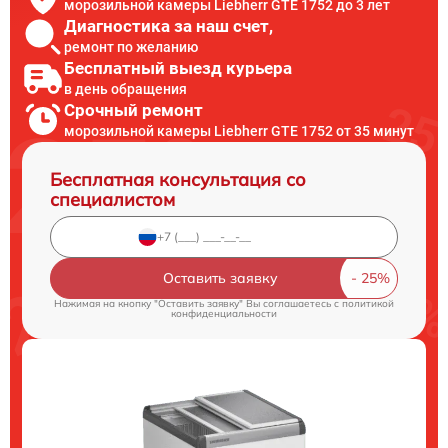
морозильной камеры Liebherr GTE 1752 до 3 лет
Диагностика за наш счет,
ремонт по желанию
Бесплатный выезд курьера
в день обращения
Срочный ремонт
морозильной камеры Liebherr GTE 1752 от 35 минут
Бесплатная консультация со
специалистом
Оставить заявку
Нажимая на кнопку "Оставить заявку" Вы соглашаетесь c
политикой
конфиденциальности