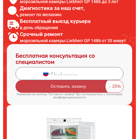
морозильной камеры Liebherr GP 1486 до 3 лет
Диагностика за наш счет,
ремонт по желанию
Бесплатный выезд курьера
в день обращения
Срочный ремонт
морозильной камеры Liebherr GP 1486 от 35 минут
Бесплатная консультация со
специалистом
Оставить заявку
Нажимая на кнопку "Оставить заявку" Вы соглашаетесь c
политикой
конфиденциальности