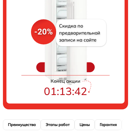
Скидка по
-20%
предварительной
записи на сайте
Цены на ремонт
Конец акции
01:13:41
Преимущества
Этапы работ
Цены
Гарантия
М