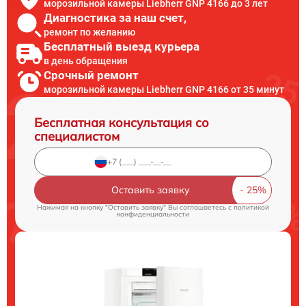
морозильной камеры Liebherr GNP 4166 до 3 лет
Диагностика за наш счет,
ремонт по желанию
Бесплатный выезд курьера
в день обращения
Срочный ремонт
морозильной камеры Liebherr GNP 4166 от 35 минут
Бесплатная консультация со
специалистом
Оставить заявку
Нажимая на кнопку "Оставить заявку" Вы соглашаетесь c
политикой
конфиденциальности