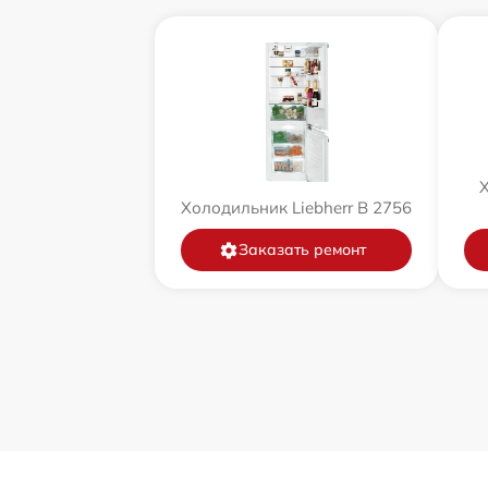
Х
Холодильник Liebherr B 2756
Заказать ремонт