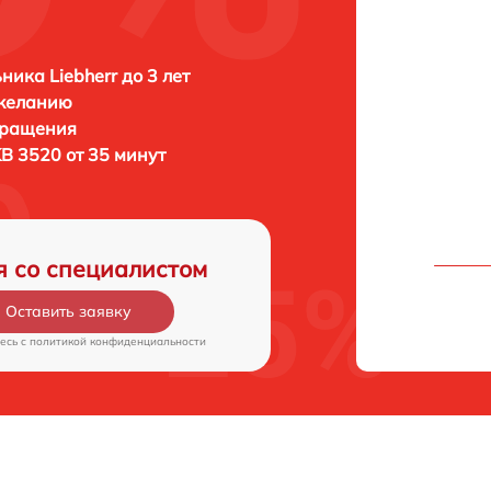
ника Liebherr до 3 лет
 желанию
бращения
IKB 3520 от 35 минут
я со специалистом
Оставить заявку
есь c
политикой конфиденциальности