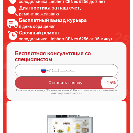
холодильника Liebherr CBNes 6256 до 3 лет
Диагностика за наш счет,
ремонт по желанию
Бесплатный выезд курьера
в день обращения
Срочный ремонт
холодильника Liebherr CBNes 6256 от 35 минут
Бесплатная консультация со
специалистом
Оставить заявку
Нажимая на кнопку "Оставить заявку" Вы соглашаетесь c
политикой
конфиденциальности