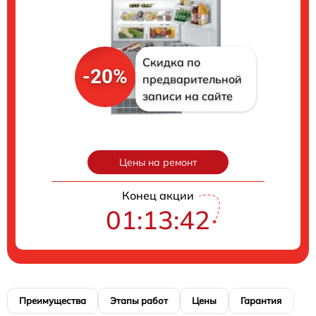
Скидка по
-20%
предварительной
записи на сайте
Цены на ремонт
Конец акции
01:13:41
Преимущества
Этапы работ
Цены
Гарантия
М