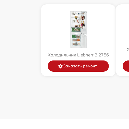
Х
Холодильник Liebherr B 2756
Заказать ремонт