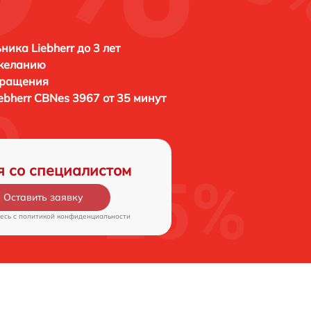
ника Liebherr до 3 лет
 желанию
бращения
ebherr CBNes 3967 от 35 минут
я со специалистом
Оставить заявку
есь c
политикой конфиденциальности