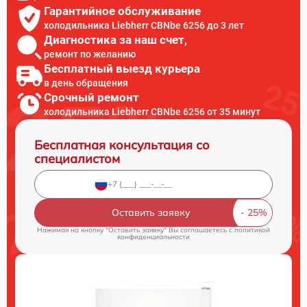
Гарантийное обслуживание
холодильника Liebherr CBNbe 6256 до 3 лет
Диагностика за наш счет,
ремонт по желанию
Бесплатный выезд курьера
в день обращения
Срочный ремонт
холодильника Liebherr CBNbe 6256 от 35 минут
Бесплатная консультация со
специалистом
Оставить заявку
Нажимая на кнопку "Оставить заявку" Вы соглашаетесь c
политикой
конфиденциальности